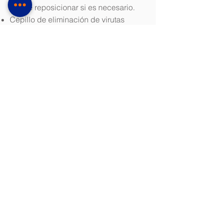
puede reposicionar si es necesario.
Cepillo de eliminación de virutas
motorizado integrado, sistema de
refrigeración y transportador de virutas
(nivel de descarga de 745 mm)
Longitud de corte de 2100 a 4100 mm
en incrementos de 1000 mm
Preselección de la profundidad de
corte
Descargar folleto (PDF 2,9 MB)
Especificaciones tecnicas
Kasto bloque U5