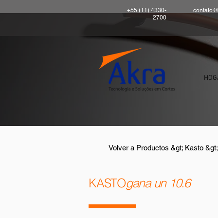
+55 (11) 4330-
contato@
2700
HOG
Volver a Productos &gt; Kasto &gt;
KASTO
gana un 10.6