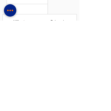
Milímetros
Polegadas
27 x 0,90
1-1/16 x 0,035
34 x 1,10
1-3/8 x 0,042
41 x 1,30
1-5/8 x 0,050
54 x 1,30
2-1/8 x 0,050
54 x 1,60
2-1/8 x 0,063
67 x 1,60
2-5/8 x 0,063