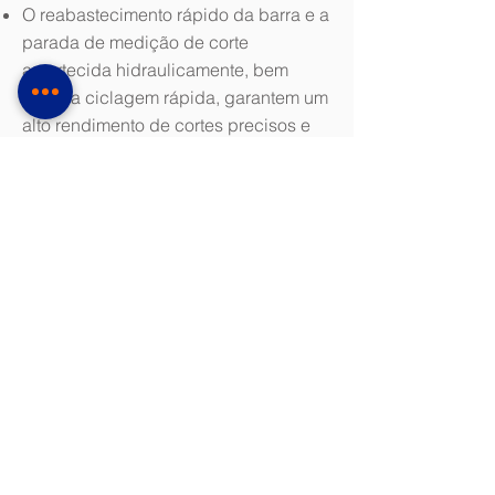
O reabastecimento rápido da barra e a
parada de medição de corte
amortecida hidraulicamente, bem
como a ciclagem rápida, garantem um
alto rendimento de cortes precisos e
alta disponibilidade.
Download do folheto (PDF 1,9 MB)
Especificações Técnicas
Kasto wa C 7
Faixa de corte