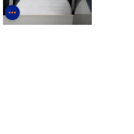
Serras de Fita Metal Duro
Ideal para aumentar o desempenho de
corte e a produtividade.
Saiba mais