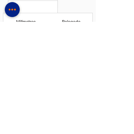
Milímetros
Polegada
54 x 1,10
2-1/8 x 0,042
67 x 1,10
2-5/8 x 0,042
80 x 1,10
3-1/8 x 0,042
100 x 1,10
4 x 0,042
Comprimento de corte
Milímetros
Comprimento de corte
Polegada