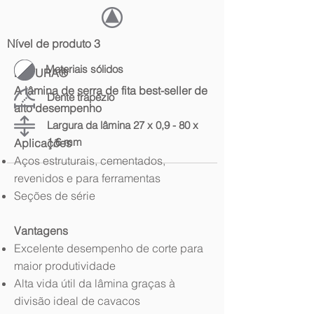
Nível de produto 3
Materiais sólidos
FUTURA®
A lâmina de serra de fita best-seller de
Dente trapézio
alto desempenho
Largura da lâmina 27 x 0,9 - 80 x
1,6 mm
Aplicações
Aços estruturais, cementados,
revenidos e para ferramentas
Seções de série
Vantagens
Excelente desempenho de corte para
maior produtividade
Alta vida útil da lâmina graças à
divisão ideal de cavacos