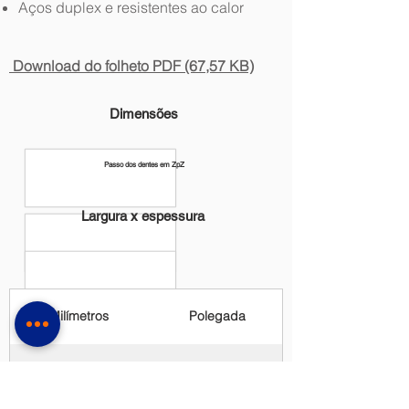
Aços duplex e resistentes ao calor
Download do folheto PDF (67,57 KB)
Dimensões
Passo dos dentes em ZpZ
Largura x espessura
Milímetros
Polegada
41 x 1,30
1-5/8 x 0,050