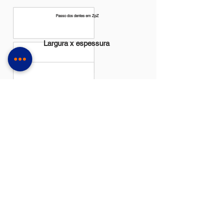
Passo dos dentes em ZpZ
Largura x espessura
Milímetros
Polegadas
27 x 0,90
1-1/16 x 0,035
34 x 1,10
1-3/8 x 0,042
41 x 1,30
1-5/8 x 0,050
54 x 1,30
2-1/8 x 0,050